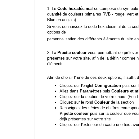
1. Le
Code hexadécimal
se compose du symbole # s
quantité de couleurs primaires RVB - rouge, vert e
Blue en anglais).
Si vous connaissez le code hexadécimal de la coul
options de
personnalisation des différents éléments du site en
2. La
Pipette couleu
r
vous permettant de prélever 
présentes sur votre site, afin de la définir comme n
éléments.
Afin de choisir l' une de ces deux options, il suffit
Cliquez sur l'onglet
Configuration
puis sur 
Allez dans
Paramètres
puis
Couleurs et m
Cliquez sur la section de votre choix (Fond d
Cliquez sur le rond
Couleur
de la section
Renseignez les séries de chiffres corresp
Pipette
couleur
puis sur la couleur que vou
déjà présentes sur votre site
Cliquez sur l'extérieur du cadre une fois avoi